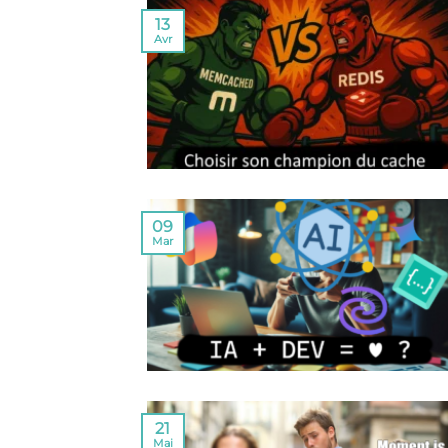
13
Avr
09
Mar
21
Mai