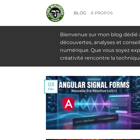
Passer
au
BLOG
À PROPOS
contenu
Bienvenue sur mon blog dédié à 
découvertes, analyses et consei
numérique. Que vous soyez expe
créativité rencontre la techniqu
03
Fév