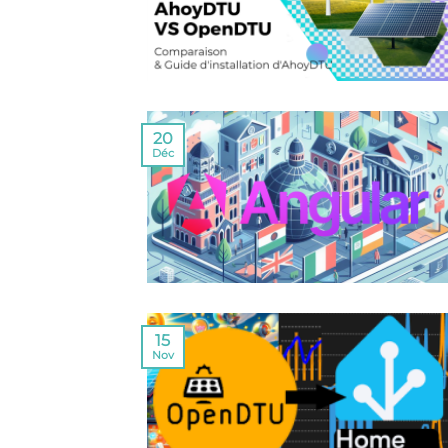
20
Déc
15
Nov