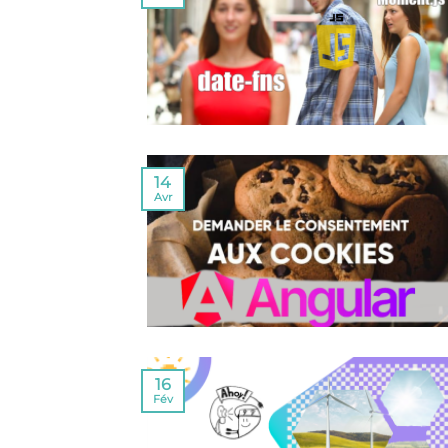
14
Avr
16
Fév