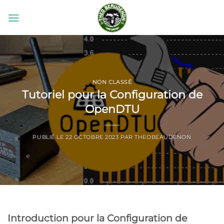
Passer
au
contenu
NON CLASSÉ
Tutoriel pour la Configuration de
OpenDTU
PUBLIÉ LE
22 OCTOBRE 2023
PAR
THEOBEAUDENON
Introduction pour la Configuration de